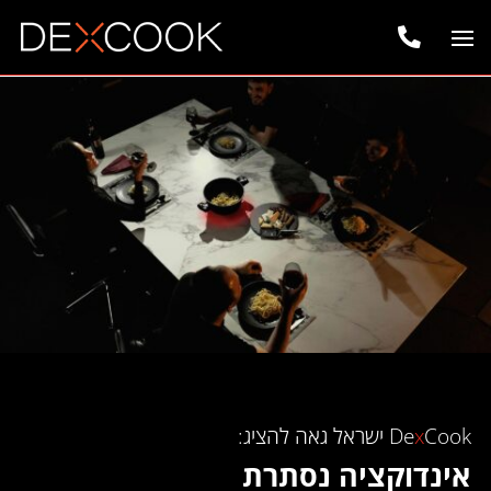
שִׂים
לֵב:

בְּאֲתָר
זֶה
מֻפְעֶלֶת
מַעֲרֶכֶת
נָגִישׁ
בִּקְלִיק
הַמְּסַיַּעַת
לִנְגִישׁוּת
הָאֲתָר.
Cook ישראל גאה להציג:
x
אינדוקציה נסתרת