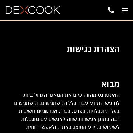
שִׂים
לֵב:

בְּאֲתָר
זֶה
מֻפְעֶלֶת
מַעֲרֶכֶת
נָגִישׁ
בִּקְלִיק
הַמְּסַיַּעַת
לִנְגִישׁוּת
הָאֲתָר.
הצהרת נגישות
מבוא
האינטרנט מהווה כיום את המאגר הגדול ביותר
לחופש המידע עבור כלל המשתמשים, ומשתמשים
בעלי מוגבלויות בפרט. ככזה, אנו שמים חשיבות
רבה במתן אפשרות שווה לאנשים עם מוגבלות
לשימוש במידע המוצג באתר, ולאפשר חווית